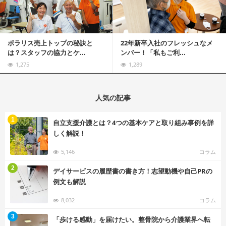
ポラリス売上トップの秘訣と
22年新卒入社のフレッシュなメ
は？スタッフの協力とケ...
ンバー！「私もご利...
1,275
1,289
人気の記事
む
1
自立支援介護とは？4つの基本ケアと取り組み事例を詳
しく解説！
5,146
コラム
む
2
デイサービスの履歴書の書き方！志望動機や自己PRの
例文も解説
8,032
コラム
む
3
「歩ける感動」を届けたい。整骨院から介護業界へ転