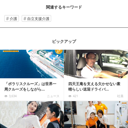
関連するキーワード
介護
自立支援介護
ピックアップ
記事を読む
「ポラリスクルーズ」は世界一
四天王庵を支える欠かせない素
周クルーズをしながら...
晴らしい送迎ドライバ...
3,634
ニュース
421
社員
記事を読む