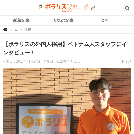
新着記事
人気の記事
会社
ポ
人
社員

ラ
リ
ス
【ポラリスの外国人採用】ベトナム人スタッフにイ
ウ
ォ
ー
ンタビュー！
ク
｜
自
公開日：2023年11月27日
更新日：2023年11月27日
989
立
支
援
介
護
で
キ
ラ
ッ
と
輝
く
「
ひ
と
」
を
紹
介
す