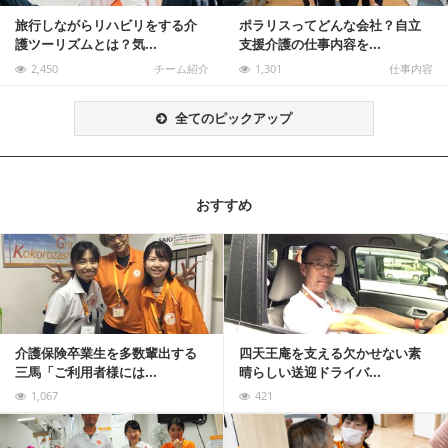
旅行しながらリハビリをする介
ポラリスってどんな会社？自立
護ツーリズムとは？気...
支援介護の仕事内容を...
2,450
チーム紹介
1,301
仕事内容
全てのピックアップ
おすすめ
記事を読む
介護保険卒業生を多数輩出する
四天王庵を支える欠かせない素
三馬「ご利用者様には...
晴らしい送迎ドライバ...
1,067
421
記事を読む