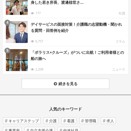
身した若き所長、渡邊椋世さ...
177
社員
む
4
デイサービスの面接対策！介護職の志望動機・聞かれ
る質問・回答例を紹介
6,757
コラム
む
5
「ポラリス×クルーズ」がついに出航！ご利用者様との
船の旅へ
2,208
ニュース
続きを見る
人気のキーワード
キャリアステップ
介護
看護
管理職
求人
事業所
自立支援介護
中途社員