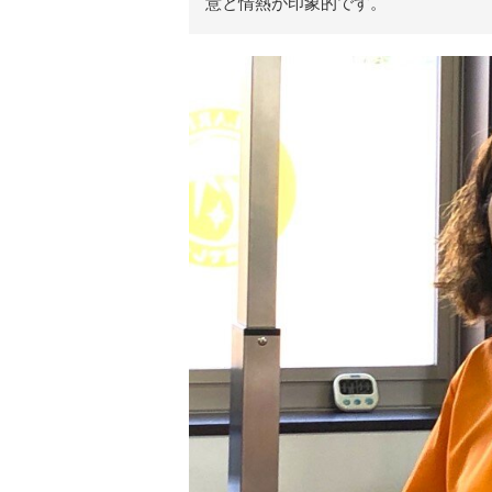
意と情熱が印象的です。
」
を
紹
介
す
る
メ
デ
ィ
ア