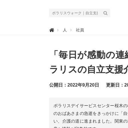
ポ

人
社員
ラ
リ
ス
ウ
ォ
「毎日が感動の連
ー
ク
｜
自
ラリスの自立支援
立
支
援
介
公開日：2022年9月20日
更新日：20
護
で
キ
ラ
ッ
ポラリスデイサービスセンター桜木の
と
輝
のおばあさまの急逝をきっかけに「自
く
「
い、介護の道に進まれました。関東の
ひ
と