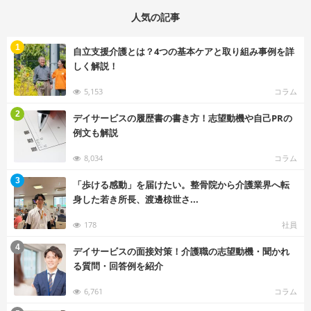
人気の記事
む
1
自立支援介護とは？4つの基本ケアと取り組み事例を詳
しく解説！
5,153
コラム
む
2
デイサービスの履歴書の書き方！志望動機や自己PRの
例文も解説
8,034
コラム
む
3
「歩ける感動」を届けたい。整骨院から介護業界へ転
身した若き所長、渡邊椋世さ...
178
社員
む
4
デイサービスの面接対策！介護職の志望動機・聞かれ
る質問・回答例を紹介
6,761
コラム