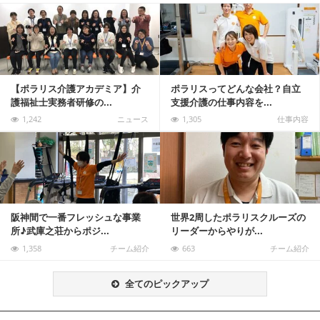
記事を読む
【ポラリス介護アカデミア】介
ポラリスってどんな会社？自立
護福祉士実務者研修の...
支援介護の仕事内容を...
1,242
ニュース
1,305
仕事内容
記事を読む
阪神間で一番フレッシュな事業
世界2周したポラリスクルーズの
所♪武庫之荘からポジ...
リーダーからやりが...
1,358
チーム紹介
663
チーム紹介
全てのピックアップ