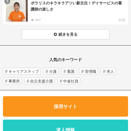
む
5
ポラリスのキラキラアツい新主任！デイサービスの看
護師の楽しさ
847
社員
続きを見る
人気のキーワード
キャリアステップ
介護
看護
管理職
求人
事業所
自立支援介護
中途社員
採用サイト
求人情報