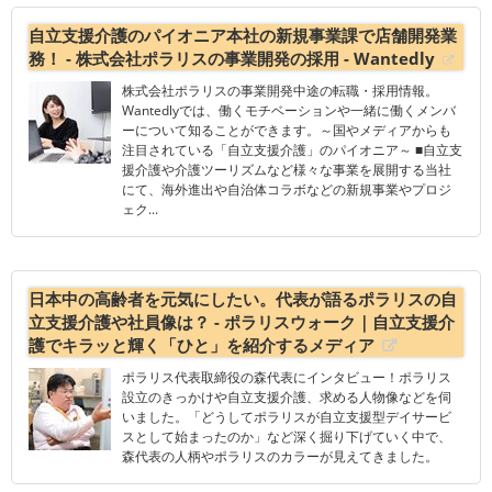
自立支援介護のパイオニア本社の新規事業課で店舗開発業
務！ - 株式会社ポラリスの事業開発の採用 - Wantedly
株式会社ポラリスの事業開発中途の転職・採用情報。
Wantedlyでは、働くモチベーションや一緒に働くメンバ
ーについて知ることができます。～国やメディアからも
注目されている「自立支援介護」のパイオニア～ ■自立支
援介護や介護ツーリズムなど様々な事業を展開する当社
にて、海外進出や自治体コラボなどの新規事業やプロジ
ェク...
日本中の高齢者を元気にしたい。代表が語るポラリスの自
立支援介護や社員像は？ - ポラリスウォーク｜自立支援介
護でキラッと輝く「ひと」を紹介するメディア
ポラリス代表取締役の森代表にインタビュー！ポラリス
設立のきっかけや自立支援介護、求める人物像などを伺
いました。「どうしてポラリスが自立支援型デイサービ
スとして始まったのか」など深く掘り下げていく中で、
森代表の人柄やポラリスのカラーが見えてきました。