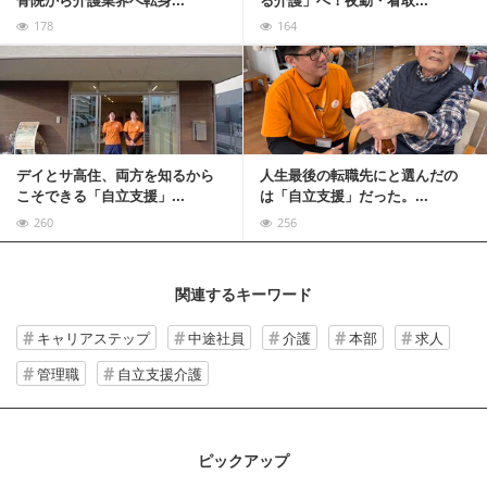
骨院から介護業界へ転身...
る介護」へ！夜勤・看取...
178
164
記事を読む
デイとサ高住、両方を知るから
人生最後の転職先にと選んだの
こそできる「自立支援」...
は「自立支援」だった。...
260
256
関連するキーワード
キャリアステップ
中途社員
介護
本部
求人
管理職
自立支援介護
ピックアップ