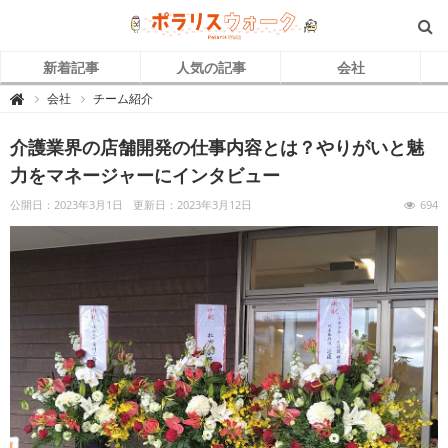
新着記事
人気の記事
会社
ポ
会社
チーム紹介

ラ
リ
ス
介護業界の店舗開発の仕事内容とは？やりがいと魅
ウ
ォ
ー
力をマネージャーにインタビュー
ク
｜
自
公開日：2023年3月1日
更新日：2023年3月12日
694
立
支
援
介
護
で
キ
ラ
ッ
と
輝
く
「
ひ
と
」
を
紹
介
す