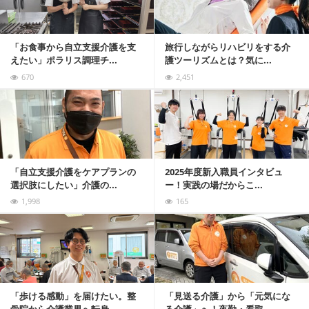
「お食事から自立支援介護を支
旅行しながらリハビリをする介
えたい」ポラリス調理チ...
護ツーリズムとは？気に...
670
2,451
記事を読む
「自立支援介護をケアプランの
2025年度新入職員インタビュ
選択肢にしたい」介護の...
ー！実践の場だからこ...
1,998
165
記事を読む
「歩ける感動」を届けたい。整
「見送る介護」から「元気にな