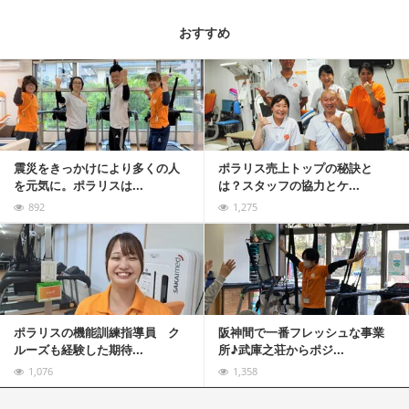
おすすめ
記事を読む
震災をきっかけにより多くの人
ポラリス売上トップの秘訣と
を元気に。ポラリスは...
は？スタッフの協力とケ...
892
1,275
記事を読む
ポラリスの機能訓練指導員 ク
阪神間で一番フレッシュな事業
ルーズも経験した期待...
所♪武庫之荘からポジ...
1,076
1,358