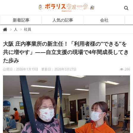
新着記事
人気の記事
会社
ポ
人
社員

ラ
リ
ス
大阪 庄内事業所の新主任！「利用者様の“できる”を
ウ
ォ
ー
共に増やす」――自立支援の現場で4年間成長してき
ク
｜
た歩み
自
立
支
公開日：2026年1月15日
更新日：2026年3月27日
266
援
介
護
で
キ
ラ
ッ
と
輝
く
「
ひ
と
」
を
紹
介
す