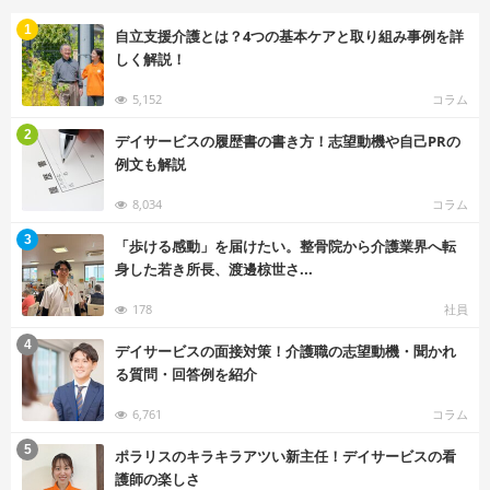
む
1
自立支援介護とは？4つの基本ケアと取り組み事例を詳
しく解説！
5,152
コラム
む
2
デイサービスの履歴書の書き方！志望動機や自己PRの
例文も解説
8,034
コラム
む
3
「歩ける感動」を届けたい。整骨院から介護業界へ転
身した若き所長、渡邊椋世さ...
178
社員
む
4
デイサービスの面接対策！介護職の志望動機・聞かれ
る質問・回答例を紹介
6,761
コラム
む
5
ポラリスのキラキラアツい新主任！デイサービスの看
護師の楽しさ