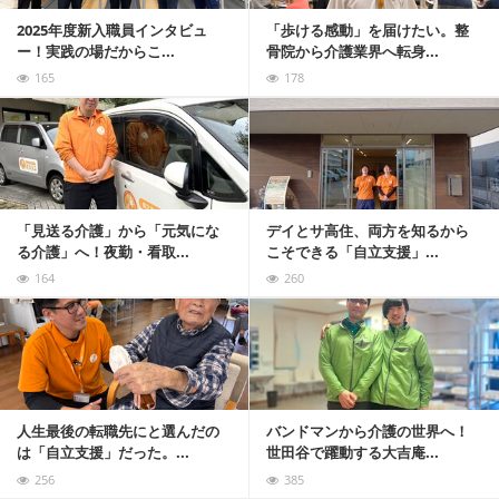
2025年度新入職員インタビュ
「歩ける感動」を届けたい。整
ー！実践の場だからこ...
骨院から介護業界へ転身...
165
178
記事を読む
「見送る介護」から「元気にな
デイとサ高住、両方を知るから
る介護」へ！夜勤・看取...
こそできる「自立支援」...
164
260
記事を読む
人生最後の転職先にと選んだの
バンドマンから介護の世界へ！
は「自立支援」だった。...
世田谷で躍動する大吉庵...
256
385