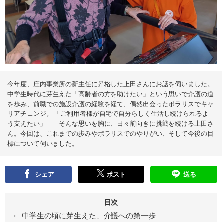
る
メ
デ
ィ
ア
今年度、庄内事業所の新主任に昇格した上田さんにお話を伺いました。
中学生時代に芽生えた「高齢者の方を助けたい」という思いで介護の道
を歩み、前職での施設介護の経験を経て、偶然出会ったポラリスでキャ
リアチェンジ。 「ご利用者様が自宅で自分らしく生活し続けられるよ
う支えたい」――そんな思いを胸に、日々前向きに挑戦を続ける上田さ
ん。今回は、これまでの歩みやポラリスでのやりがい、そして今後の目
標について伺いました。
シェア
ポスト
送る
目次
中学生の頃に芽生えた、介護への第一歩