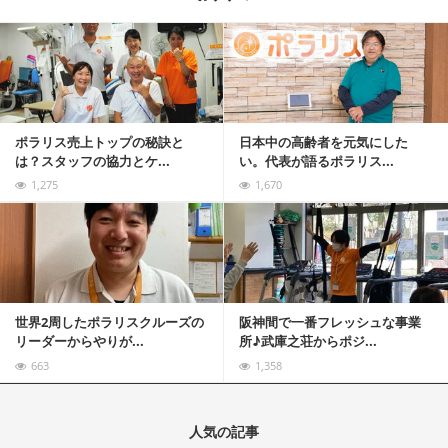
記事を読む
ポラリス売上トップの秘訣と
日本中の高齢者を元気にした
は？スタッフの協力とケ...
い。代表が語るポラリス...
1,275
1,670
記事を読む
世界2周したポラリスクルーズの
阪神間で一番フレッシュな事業
リーダーからやりが...
所♪武庫之荘からポジ...
663
1,358
人気の記事