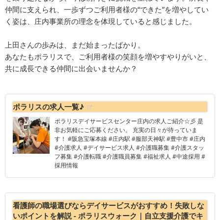
仲間に支えられ、一歩ずつご利用者様の“できた”を増やしてい
く姿は、庄内事業所の理念を体現していると感じました。
上田さんの歩みは、まだ始まったばかり。
あなたもポラリスで、ご利用者様の笑顔を増やすやりがいと、
共に成長できる仲間に出会いませんか？
ポラリスの求人一覧♪
ポラリスデイサービスセンター庄内の求人ご紹介☆彡 是
非お気軽にご応募ください。 充実の日々が待っていま
す！ #阪急宝塚本線 #庄内駅 #服部天神駅 #豊中市 #庄内
#介護求人 #デイサービス求人 #介護職募集 #介護スタッ
フ募集 #介護転職 #介護職員募集 #福祉求人 #中途採用 #
採用情報
看護師の職場選びならデイサービスがおすすめ！失敗しな
いポイントを解説 - ポラリスウォーク｜自立支援介護でキ