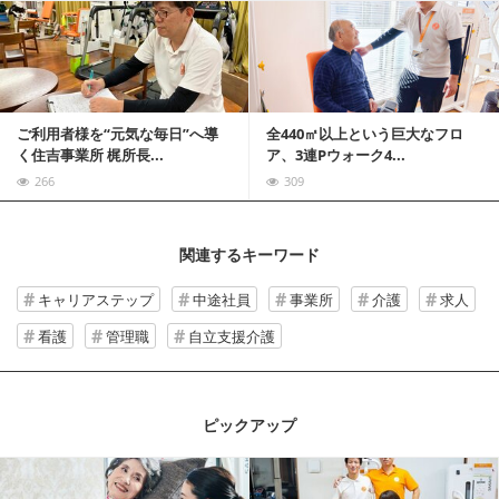
記事を読む
ご利用者様を“元気な毎日”へ導
全440㎡以上という巨大なフロ
く住吉事業所 梶所長...
ア、3連Pウォーク4...
266
309
関連するキーワード
キャリアステップ
中途社員
事業所
介護
求人
看護
管理職
自立支援介護
ピックアップ
記事を読む