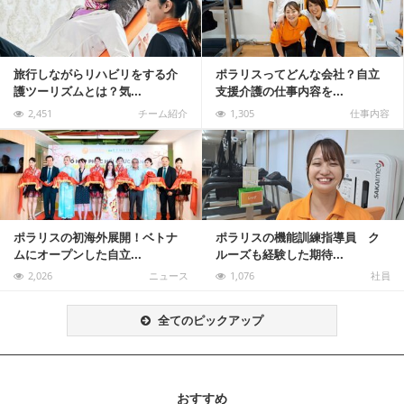
旅行しながらリハビリをする介
ポラリスってどんな会社？自立
護ツーリズムとは？気...
支援介護の仕事内容を...
2,451
チーム紹介
1,305
仕事内容
記事を読む
ポラリスの初海外展開！ベトナ
ポラリスの機能訓練指導員 ク
ムにオープンした自立...
ルーズも経験した期待...
2,026
ニュース
1,076
社員
全てのピックアップ
おすすめ