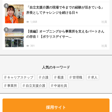
む
4
「自立支援介護の現場で今までの経験が活きている」
所長としてチャレンジを続ける日々
1,668
社員
む
5
【後編】オープニングから事業所を支えるパートさん
の存在！【ポラリスデイサー...
391
社員
人気のキーワード
キャリアステップ
介護
看護
管理職
求人
事業所
自立支援介護
中途社員
採用サイト