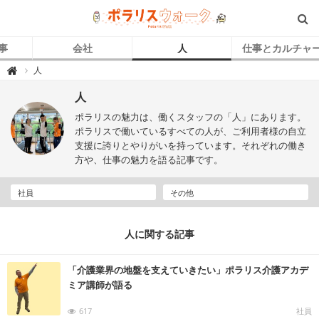
事
会社
人
仕事とカルチャ
ポ
人

ラ
リ
ス
人
ウ
ォ
ポラリスの魅力は、働くスタッフの「人」にあります。
ー
ク
ポラリスで働いているすべての人が、ご利用者様の自立
｜
支援に誇りとやりがいを持っています。それぞれの働き
自
立
方や、仕事の魅力を語る記事です。
支
援
介
護
社員
その他
で
キ
ラ
ッ
と
人に関する記事
輝
く
「
ひ
「介護業界の地盤を支えていきたい」ポラリス介護アカデ
と
」
ミア講師が語る
を
紹
介
617
社員
す