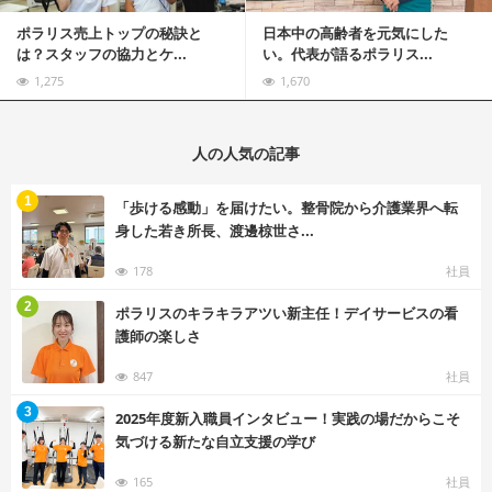
ポラリス売上トップの秘訣と
日本中の高齢者を元気にした
は？スタッフの協力とケ...
い。代表が語るポラリス...
1,275
1,670
人の人気の記事
む
1
「歩ける感動」を届けたい。整骨院から介護業界へ転
身した若き所長、渡邊椋世さ...
178
社員
む
2
ポラリスのキラキラアツい新主任！デイサービスの看
護師の楽しさ
847
社員
む
3
2025年度新入職員インタビュー！実践の場だからこそ
気づける新たな自立支援の学び
165
社員