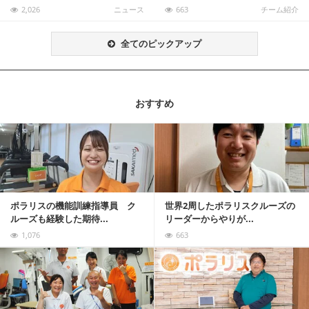
2,026
ニュース
663
チーム紹介
全てのピックアップ
おすすめ
記事を読む
ポラリスの機能訓練指導員 ク
世界2周したポラリスクルーズの
ルーズも経験した期待...
リーダーからやりが...
1,076
663
記事を読む