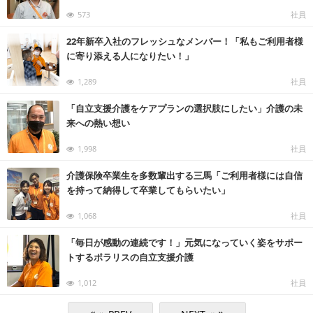
573
社員
22年新卒入社のフレッシュなメンバー！「私もご利用者様
に寄り添える人になりたい！」
1,289
社員
「自立支援介護をケアプランの選択肢にしたい」介護の未
来への熱い想い
1,998
社員
介護保険卒業生を多数輩出する三馬「ご利用者様には自信
を持って納得して卒業してもらいたい」
1,068
社員
「毎日が感動の連続です！」元気になっていく姿をサポー
トするポラリスの自立支援介護
1,012
社員