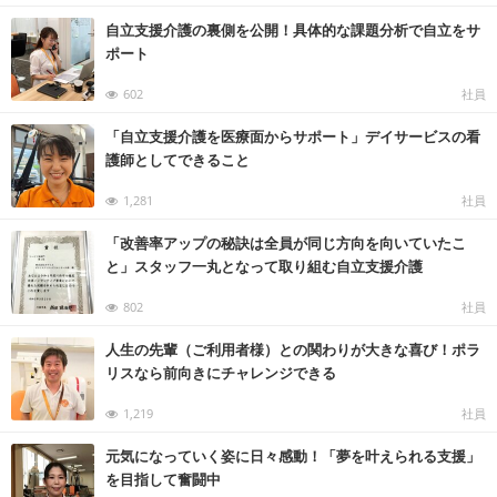
る
メ
自立支援介護の裏側を公開！具体的な課題分析で自立をサ
デ
ィ
ポート
ア
602
社員
「自立支援介護を医療面からサポート」デイサービスの看
護師としてできること
1,281
社員
「改善率アップの秘訣は全員が同じ方向を向いていたこ
と」スタッフ一丸となって取り組む自立支援介護
802
社員
人生の先輩（ご利用者様）との関わりが大きな喜び！ポラ
リスなら前向きにチャレンジできる
1,219
社員
元気になっていく姿に日々感動！「夢を叶えられる支援」
を目指して奮闘中