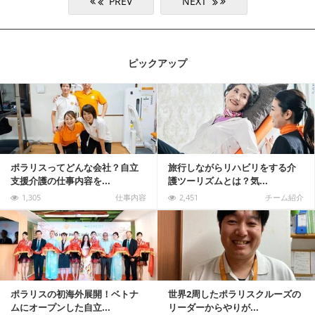
ピックアップ
記事を読む
ポラリスってどんな会社？自立
旅行しながらリハビリをする介
支援介護の仕事内容を...
護ツーリズムとは？気...
1,305
仕事内容
2,451
チーム紹介
記事を読む
ポラリスの初海外展開！ベトナ
世界2周したポラリスクルーズの
ムにオープンした自立...
リーダーからやりが...